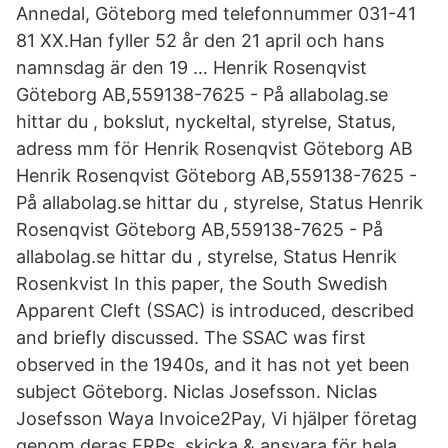
Annedal, Göteborg med telefonnummer 031-41
81 XX.Han fyller 52 år den 21 april och hans
namnsdag är den 19 … Henrik Rosenqvist
Göteborg AB,559138-7625 - På allabolag.se
hittar du , bokslut, nyckeltal, styrelse, Status,
adress mm för Henrik Rosenqvist Göteborg AB
Henrik Rosenqvist Göteborg AB,559138-7625 -
På allabolag.se hittar du , styrelse, Status Henrik
Rosenqvist Göteborg AB,559138-7625 - På
allabolag.se hittar du , styrelse, Status Henrik
Rosenkvist In this paper, the South Swedish
Apparent Cleft (SSAC) is introduced, described
and briefly discussed. The SSAC was first
observed in the 1940s, and it has not yet been
subject Göteborg. Niclas Josefsson. Niclas
Josefsson Waya Invoice2Pay, Vi hjälper företag
genom deras ERPs, skicka & ansvara för hela